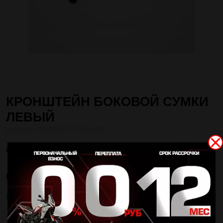
КРОНШТЕЙН БОКОВОЙ СУМКИ
ЛЕВЫЙ
802300-P15A-0002
Совместим с
Seiemmezzo-SCR
Seiemmezzo-STR
*
5 310 ₽
Цена:
В НАЛИЧИИ
ЗАКАЗАТЬ