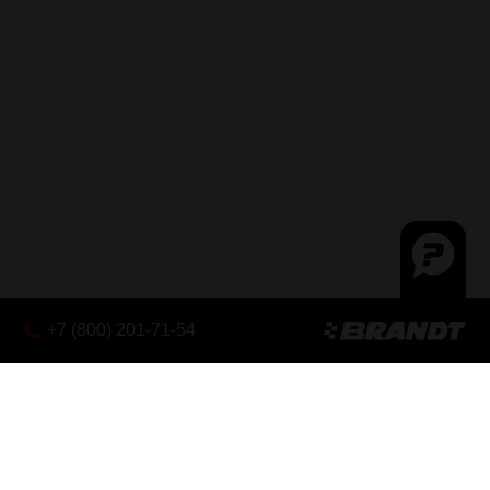
+7 (800) 201-71-54
Эксклюзивный дистрибьютор
X-CAPE 700
SEIEMEZZO
CALIBRO