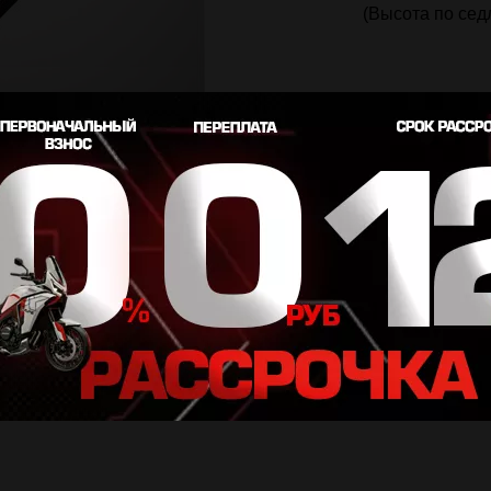
(Высота по сед
дистрибьютора до Вашего региона. Цена на сайте указана за единицу техники в базовой к
тация могут отличаться от представленных на изображении. Предложение носит информац
одробности в салонах официальных дилеров.