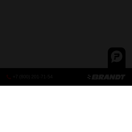
+7 (800) 201-71-54
Эксклюзивный дистрибьютор
X-CAPE 700
SEIEMEZZO
CALIBRO