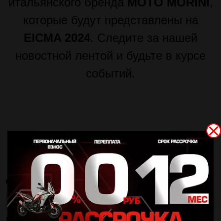
итальянского бренда
MOTO MORINI
,
которые будут представлены на
EICMA 2024
. Следите за нашей
новостной лентой и будьте в курсе
событий.
Поделиться новостью в социальных сетях:
ДРУГИЕ НОВОСТИ
EICMA 2024 началась. Новинки MOTO MORINI
MOTO MORINI 3 1/2 SPORT. Обновленная легенда